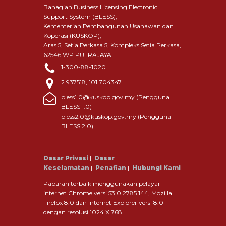
Bahagian Business Licensing Electronic
Support System (BLESS),
Kementerian Pembangunan Usahawan dan
Koperasi (KUSKOP),
Aras 5, Setia Perkasa 5, Kompleks Setia Perkasa,
62546 WP PUTRAJAYA
1-300-88-1020
2.937518, 101.704347
bless1.0@kuskop.gov.my (Pengguna
BLESS 1.0)
bless2.0@kuskop.gov.my (Pengguna
BLESS 2.0)
Dasar Privasi
||
Dasar
Keselamatan
||
Penafian
||
Hubungi Kami
Paparan terbaik menggunakan pelayar
internet Chrome versi 53.0.2785.144, Mozilla
Firefox 8.0 dan Internet Explorer versi 8.0
dengan resolusi 1024 X 768