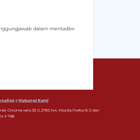
tanggungjawab dalam mentadbir
enafian
||
Hubungi Kami
t Chrome versi 53.0.2785.144, Mozilla Firefox 8.0 dan
024 X 768