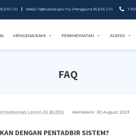
LESS 1.0)
|
bless2.0@kuskop.gov.my (Pengguna BLESS 2.0)
1-3
MA
MENGENAI KAMI
PERKHIDMATAN
AGENSI
FAQ
ermohonan Lesen Di BLESS
Kemaskini:
30 August 2023
KAN DENGAN PENTADBIR SISTEM?