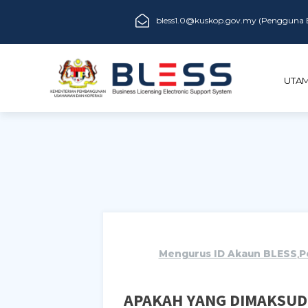
bless1.0@kuskop.gov.my (Pengguna B
UTA
Mengurus ID Akaun BLESS
,
P
APAKAH YANG DIMAKSUD