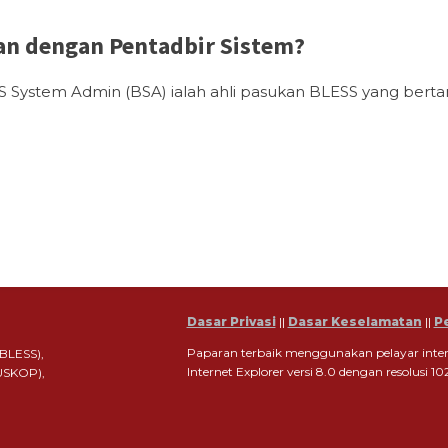
n dengan Pentadbir Sistem?
S System Admin (BSA) ialah ahli pasukan BLESS yang ber
Dasar Privasi
||
Dasar Keselamatan
||
P
Paparan terbaik menggunakan pelayar interne
(BLESS),
Internet Explorer versi 8.0 dengan resolusi 1
USKOP),