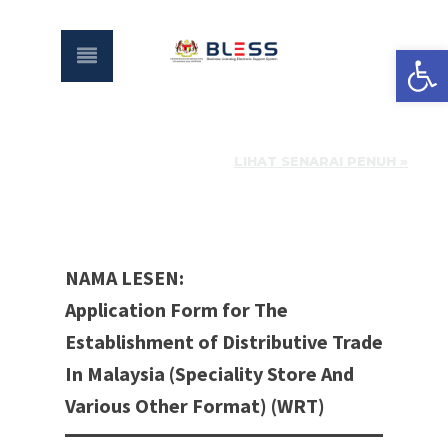
Open
LIHAT SENARAI PENUH »
NAMA LESEN:
Application Form for The
Establishment of Distributive Trade
In Malaysia (Speciality Store And
Various Other Format) (WRT)