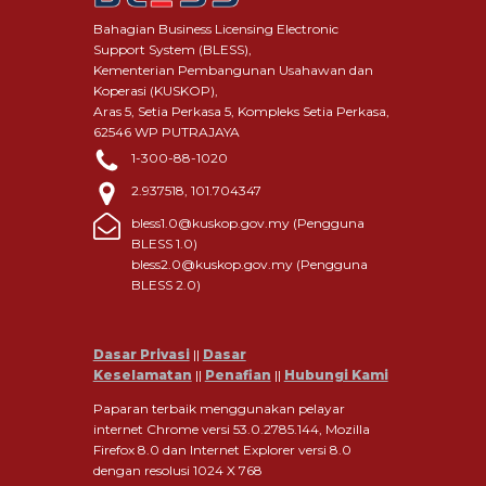
Bahagian Business Licensing Electronic
Support System (BLESS),
Kementerian Pembangunan Usahawan dan
Koperasi (KUSKOP),
Aras 5, Setia Perkasa 5, Kompleks Setia Perkasa,
62546 WP PUTRAJAYA
1-300-88-1020
2.937518, 101.704347
bless1.0@kuskop.gov.my (Pengguna
BLESS 1.0)
bless2.0@kuskop.gov.my (Pengguna
BLESS 2.0)
Dasar Privasi
||
Dasar
Keselamatan
||
Penafian
||
Hubungi Kami
Paparan terbaik menggunakan pelayar
internet Chrome versi 53.0.2785.144, Mozilla
Firefox 8.0 dan Internet Explorer versi 8.0
dengan resolusi 1024 X 768