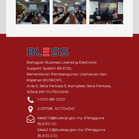
Bahagian Business Licensing Electronic
Support System (BLESS),
Kementerian Pembangunan Usahawan dan
Koperasi (KUSKOP),
Aras 5, Setia Perkasa 5, Kompleks Setia Perkasa,
62546 WP PUTRAJAYA
1-300-88-1020
2.937518, 101.704347
bless1.0@kuskop.gov.my (Pengguna
BLESS 1.0)
bless2.0@kuskop.gov.my (Pengguna
BLESS 2.0)